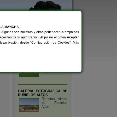
 LA MANCHA
.
Archivo
Convocatorias
al. Algunas son nuestras y otras pertenecen a empresas
cesitan de tu autorización. Al pulsar el botón
Aceptar
/desactivación desde “Configuración de Cookies”. Más
de Interés
GALERÍA FOTOGRÁFICA DE
RUBIELOS BAJOS
Distintas vistas
de Rubielos
Bajos.
GALERÍA FOTOGRÁFICA DE
RUBIELOS ALTOS
Distintas vistas
de Rubielos
Altos.