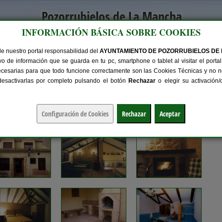
Pozorrubielos de La Mancha
INFORMACIÓN BÁSICA SOBRE COOKIES
Rubielos Bajos, Rubielos Altos y Pozoseco
de nuestro portal responsabilidad del
AYUNTAMIENTO DE POZORRUBIELOS DE
Servicios
Instalaciones
El Municipio
Turismo
Eventos
o de información que se guarda en tu pc, smartphone o tablet al visitar el port
ecesarias para que todo funcione correctamente son las Cookies Técnicas y no ne
 desactivarlas por completo pulsando el botón
Rechazar
o elegir su activación
a Rural del Abuelo Amancio
 AMANCIO