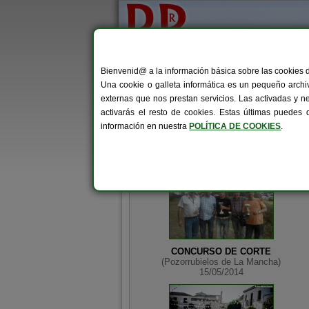
Bienvenid@ a la información básica sobre las cookies 
Inicio
Ayuntamiento
Una cookie o galleta informática es un pequeño archiv
externas que nos prestan servicios. Las activadas y n
activarás el resto de cookies. Estas últimas puedes
Pozorrubielos de La Mancha
> Eventos
información en nuestra
POLÍTICA DE COOKIES
.
EVENTOS
CONCURSO DE CORTE
(Pozorrubielos de La Mancha)
15/05/2014