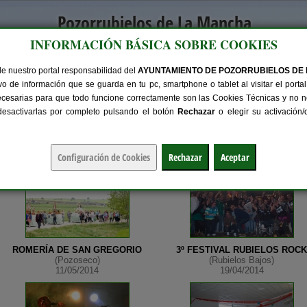
Pozorrubielos de La Mancha
INFORMACIÓN BÁSICA SOBRE COOKIES
Rubielos Bajos, Rubielos Altos y Pozoseco
de nuestro portal responsabilidad del
AYUNTAMIENTO DE POZORRUBIELOS DE
Servicios
Instalaciones
El Municipio
Turismo
Eventos
o de información que se guarda en tu pc, smartphone o tablet al visitar el port
ecesarias para que todo funcione correctamente son las Cookies Técnicas y no ne
 desactivarlas por completo pulsando el botón
Rechazar
o elegir su activación
ROMERÍA DE SAN GREGORIO
3º FESTIVAL RUBIELOS ROCK
(Pozoseco)
(Rubielos Bajos)
11/05/2014
19/04/2014