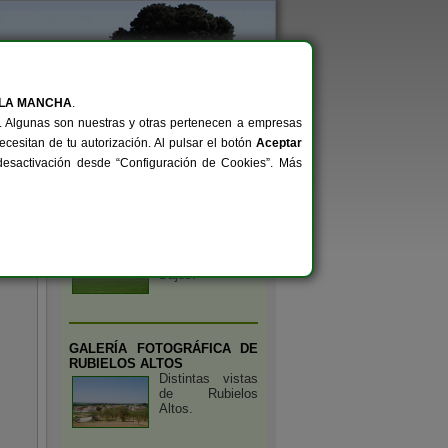
 LA MANCHA
.
Archivo
Convocatorias
al. Algunas son nuestras y otras pertenecen a empresas
cesitan de tu autorización. Al pulsar el botón
Aceptar
/desactivación desde “Configuración de Cookies”. Más
de Interés
GALERÍA FOTOGRÁFICA DE
RUBIELOS BAJOS
Distintas vistas
de Rubielos
Bajos.
GALERÍA FOTOGRÁFICA DE
RUBIELOS ALTOS
Distintas vistas
de Rubielos
Altos.